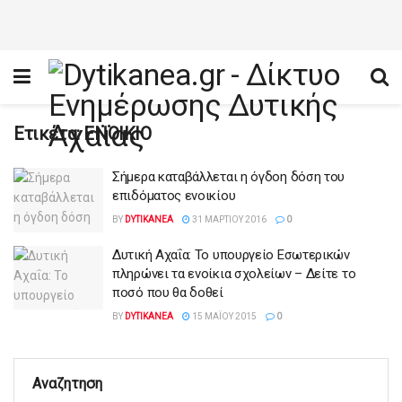
Ετικέτα:
ΕΝΟΙΚΙΟ
Σήμερα καταβάλλεται η όγδοη δόση του
επιδόματος ενοικίου
BY
DYTIKANEA
31 ΜΑΡΤΊΟΥ 2016
0
Δυτική Αχαΐα: Το υπουργείο Εσωτερικών
πληρώνει τα ενοίκια σχολείων – Δείτε το
ποσό που θα δοθεί
BY
DYTIKANEA
15 ΜΑΪ́ΟΥ 2015
0
Αναζητηση