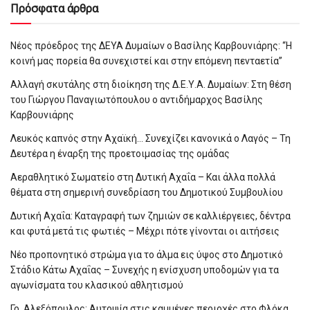
Πρόσφατα άρθρα
Νέος πρόεδρος της ΔΕΥΑ Δυμαίων ο Βασίλης Καρβουνιάρης: “Η
κοινή μας πορεία θα συνεχιστεί και στην επόμενη πενταετία”
Αλλαγή σκυτάλης στη διοίκηση της Δ.Ε.Υ.Α. Δυμαίων: Στη θέση
του Γιώργου Παναγιωτόπουλου ο αντιδήμαρχος Βασίλης
Καρβουνιάρης
Λευκός καπνός στην Αχαϊκή… Συνεχίζει κανονικά ο Λαγός – Τη
Δευτέρα η έναρξη της προετοιμασίας της ομάδας
Αεραθλητικό Σωματείο στη Δυτική Αχαΐα – Και άλλα πολλά
θέματα στη σημερινή συνεδρίαση του Δημοτικού Συμβουλίου
Δυτική Αχαΐα: Καταγραφή των ζημιών σε καλλιέργειες, δέντρα
και φυτά μετά τις φωτιές – Μέχρι πότε γίνονται οι αιτήσεις
Νέο προπονητικό στρώμα για το άλμα εις ύψος στο Δημοτικό
Στάδιο Κάτω Αχαΐας – Συνεχής η ενίσχυση υποδομών για τα
αγωνίσματα του κλασικού αθλητισμού
Γρ. Αλεξόπουλος: Αυτοψία στις καμμένες περιοχές στο Φλόκα