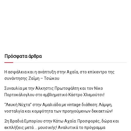
Πρόσφατα άρθρα
Η ασφάλεια και η ανάπτυξη στην Αχαΐα, στο επίκεντρο της
συνάντησης Ζαΐμη – Τσώκου
Συναυλία με την Άλκηστις Πρωτοψάλτη και τον Νίκο
Πορτοκάλογλου στο εμβληματικό Κάστρο Χλεμούτσι!
“Λευκή Νύχτα” στην Αμαλιάδα με vintage διάθεση: Λάμψη,
νοσταλγία και κομψότητα των προηγούμενων δεκαετιών!
2η Βραδιά Εμπορίου στην Κάτω Αχαΐα: Προσφορές, δώρα και
εκπλήξεις μετά … μουσικής! Αναλυτικά το πρόγραμμα