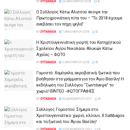
BY
DYTIKANEA
26 ΙΑΝΟΥΑΡΊΟΥ 2018
0
Ο Σύλλογος Κάτω Αλισσού έκοψε την
Πρωτοχρονιάτικη πίτα του – “Το 2018 έχουμε
ανεβάσει τον πήχη ψηλά”
BY
DYTIKANEA
7 ΙΑΝΟΥΑΡΊΟΥ 2018
0
Η Χριστουγεννιάτικη γιορτή του Κατηχητικού
Σχολείου Αγίου Νικολάου Αλυκών Κάτω
Αχαΐας – ΦΩΤΟ
BY
DYTIKANEA
3 ΙΑΝΟΥΑΡΊΟΥ 2018
0
Γομοστό: Χαμόγελα, ακροβατικά, ξωτικά που
βοήθησαν στα γράμματα για τον Άγιο Βασίλη! Η
εκδήλωση του Συλλόγου “ζωντάνεψε” το
χωριό! ΒΙΝΤΕΟ -ΦΩΤΟΓΡΑΦΙΕΣ
BY
DYTIKANEA
30 ΔΕΚΕΜΒΡΊΟΥ 2017
0
Σύλλογος Γομοστού: Σήμερα στο
Χριστουγεννιάτικο χωριό, κλόουν, X Saltibagos
και τα ξωτικά του Άγιου Βασίλη!
BY
DYTIKANEA
30 ΔΕΚΕΜΒΡΊΟΥ 2017
0