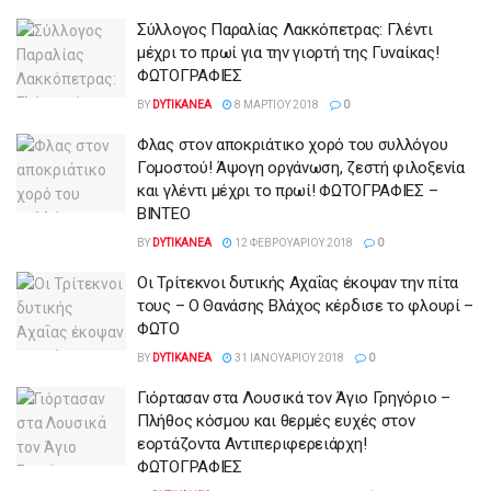
Σύλλογος Παραλίας Λακκόπετρας: Γλέντι
μέχρι το πρωί για την γιορτή της Γυναίκας!
ΦΩΤΟΓΡΑΦΙΕΣ
BY
DYTIKANEA
8 ΜΑΡΤΊΟΥ 2018
0
Φλας στον αποκριάτικο χορό του συλλόγου
Γομοστού! Άψογη οργάνωση, ζεστή φιλοξενία
και γλέντι μέχρι το πρωί! ΦΩΤΟΓΡΑΦΙΕΣ –
ΒΙΝΤΕΟ
BY
DYTIKANEA
12 ΦΕΒΡΟΥΑΡΊΟΥ 2018
0
Οι Τρίτεκνοι δυτικής Αχαΐας έκοψαν την πίτα
τους – Ο Θανάσης Βλάχος κέρδισε το φλουρί –
ΦΩΤΟ
BY
DYTIKANEA
31 ΙΑΝΟΥΑΡΊΟΥ 2018
0
Γιόρτασαν στα Λουσικά τον Άγιο Γρηγόριο –
Πλήθος κόσμου και θερμές ευχές στον
εορτάζοντα Αντιπεριφερειάρχη!
ΦΩΤΟΓΡΑΦΙΕΣ