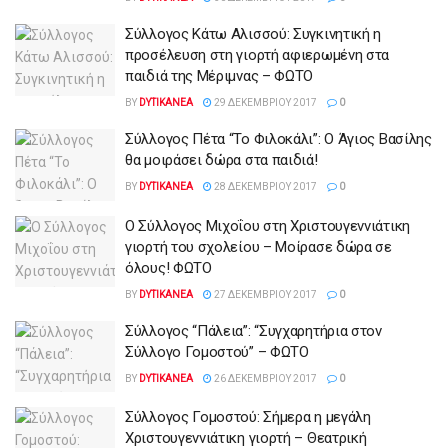
Σύλλογος Κάτω Αλισσού: Συγκινητική η
προσέλευση στη γιορτή αφιερωμένη στα
παιδιά της Μέριμνας – ΦΩΤΟ
BY
DYTIKANEA
29 ΔΕΚΕΜΒΡΊΟΥ 2017
0
Σύλλογος Πέτα “Το Φιλοκάλι”: Ο Άγιος Βασίλης
θα μοιράσει δώρα στα παιδιά!
BY
DYTIKANEA
28 ΔΕΚΕΜΒΡΊΟΥ 2017
0
Ο Σύλλογος Μιχοΐου στη Χριστουγεννιάτικη
γιορτή του σχολείου – Μοίρασε δώρα σε
όλους! ΦΩΤΟ
BY
DYTIKANEA
27 ΔΕΚΕΜΒΡΊΟΥ 2017
0
Σύλλογος “Πάλεια”: “Συγχαρητήρια στον
Σύλλογο Γομοστού” – ΦΩΤΟ
BY
DYTIKANEA
26 ΔΕΚΕΜΒΡΊΟΥ 2017
0
Σύλλογος Γομοστού: Σήμερα η μεγάλη
Χριστουγεννιάτικη γιορτή – Θεατρική