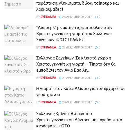
παράσταση, γλυκίσματα, δώρα, τσίπουρο και
λουκουμάδες!
BY
DYTIKANEA
26 ΔΕΚΕΜΒΡΊΟΥ 2017
0
“Λιώσαμε” με αυτές τις φατσούλες στην
Χριστουγεννιάτικη γιορτή του Συλλόγου
Σαγείκων! ΦΩΤΟΓΡΑΦΙΕΣ
BY
DYTIKANEA
23 ΔΕΚΕΜΒΡΊΟΥ 2017
0
Σύλλογος Σαγείκων: Σε κλειστό χώρο η
Χριστουγεννιάτικη γιορτή – Τίποτα δεν θα
εμποδίσει τον Άγιο Βασίλη…
BY
DYTIKANEA
21 ΔΕΚΕΜΒΡΊΟΥ 2017
0
Η γιορτή στον Κάτω Αλισσό για τον ερχομό του
νέου χρόνου
BY
DYTIKANEA
20 ΔΕΚΕΜΒΡΊΟΥ 2017
0
Σύλλογος Κρίνου: Άναμμα του
Χριστουγεννιάτικου Δέντρου με παραδοσιακά
κεράσματα! ΦΩΤΟ