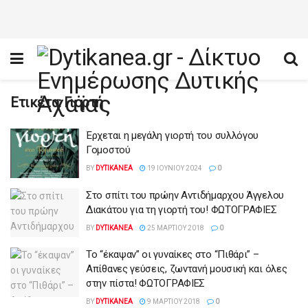
Ετικέτα:
Γιορτή
Έρχεται η μεγάλη γιορτή του συλλόγου
Γομοστού
BY
DYTIKANEA
19 ΙΟΥΝΊΟΥ 2024
0
Στο σπίτι του πρώην Αντιδήμαρχου Άγγελου
Διακάτου για τη γιορτή του! ΦΩΤΟΓΡΑΦΙΕΣ
BY
DYTIKANEA
25 ΜΑΡΤΊΟΥ 2018
0
Το “έκαψαν” οι γυναίκες στο “Πιθάρι” –
Απίθανες γεύσεις, ζωντανή μουσική και όλες
στην πίστα! ΦΩΤΟΓΡΑΦΙΕΣ
BY
DYTIKANEA
9 ΜΑΡΤΊΟΥ 2018
0