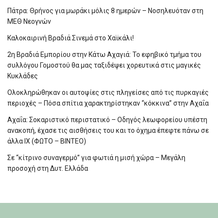
Πάτρα: Θρήνος για μωράκι μόλις 8 ημερών – Νοσηλευόταν στη
ΜΕΘ Νεογνών
Καλοκαιρινή Βραδιά Σινεμά στο Χαϊκάλι!
2η Βραδιά Εμπορίου στην Κάτω Αχαγιά: Το εφηβικό τμήμα του
συλλόγου Γομοστού θα μας ταξιδέψει χορευτικά στις μαγικές
Κυκλάδες
Ολοκληρώθηκαν οι αυτοψίες στις πληγείσες από τις πυρκαγιές
περιοχές – Πόσα σπίτια χαρακτηρίστηκαν “κόκκινα” στην Αχαΐα
Αχαΐα: Σοκαριστικό περιστατικό – Οδηγός λεωφορείου υπέστη
ανακοπή, έχασε τις αισθήσεις του και το όχημα έπεφτε πάνω σε
άλλα ΙΧ (ΦΩΤΟ – ΒΙΝΤΕΟ)
Σε “κίτρινο συναγερμό” για φωτιά η μισή χώρα – Μεγάλη
προσοχή στη Δυτ. Ελλάδα