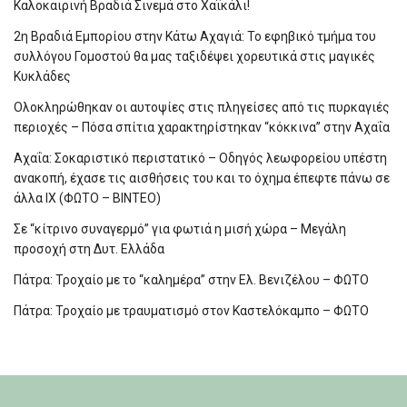
Καλοκαιρινή Βραδιά Σινεμά στο Χαϊκάλι!
2η Βραδιά Εμπορίου στην Κάτω Αχαγιά: Το εφηβικό τμήμα του
συλλόγου Γομοστού θα μας ταξιδέψει χορευτικά στις μαγικές
Κυκλάδες
Ολοκληρώθηκαν οι αυτοψίες στις πληγείσες από τις πυρκαγιές
περιοχές – Πόσα σπίτια χαρακτηρίστηκαν “κόκκινα” στην Αχαΐα
Αχαΐα: Σοκαριστικό περιστατικό – Οδηγός λεωφορείου υπέστη
ανακοπή, έχασε τις αισθήσεις του και το όχημα έπεφτε πάνω σε
άλλα ΙΧ (ΦΩΤΟ – ΒΙΝΤΕΟ)
Σε “κίτρινο συναγερμό” για φωτιά η μισή χώρα – Μεγάλη
προσοχή στη Δυτ. Ελλάδα
Πάτρα: Τροχαίο με το “καλημέρα” στην Ελ. Βενιζέλου – ΦΩΤΟ
Πάτρα: Τροχαίο με τραυματισμό στον Καστελόκαμπο – ΦΩΤΟ