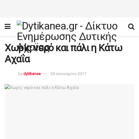
Χωρίς νερό και πάλι η Κάτω
Αχαΐα
by
dytikanea
30 Ιανουαρίου 2017