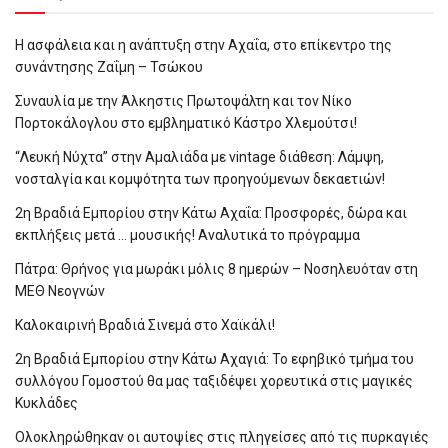
Η ασφάλεια και η ανάπτυξη στην Αχαΐα, στο επίκεντρο της
συνάντησης Ζαΐμη – Τσώκου
Συναυλία με την Άλκηστις Πρωτοψάλτη και τον Νίκο
Πορτοκάλογλου στο εμβληματικό Κάστρο Χλεμούτσι!
“Λευκή Νύχτα” στην Αμαλιάδα με vintage διάθεση: Λάμψη,
νοσταλγία και κομψότητα των προηγούμενων δεκαετιών!
2η Βραδιά Εμπορίου στην Κάτω Αχαΐα: Προσφορές, δώρα και
εκπλήξεις μετά … μουσικής! Αναλυτικά το πρόγραμμα
Πάτρα: Θρήνος για μωράκι μόλις 8 ημερών – Νοσηλευόταν στη
ΜΕΘ Νεογνών
Καλοκαιρινή Βραδιά Σινεμά στο Χαϊκάλι!
2η Βραδιά Εμπορίου στην Κάτω Αχαγιά: Το εφηβικό τμήμα του
συλλόγου Γομοστού θα μας ταξιδέψει χορευτικά στις μαγικές
Κυκλάδες
Ολοκληρώθηκαν οι αυτοψίες στις πληγείσες από τις πυρκαγιές