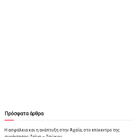
Πρόσφατα άρθρα
Η ασφάλεια και η ανάπτυξη στην Αχαΐα, στο επίκεντρο της
συνάντησης Ζαΐμη – Τσώκου