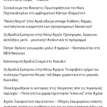
Συναυλία με την Άλκηστις Πρωτοψάλτη και τον Νίκο
Πορτοκάλογλου στο εμβληματικό Κάστρο Χλεμούτσι!
“Λευκή Νύχτα” στην Αμαλιάδα με vintage διάθεση: Λάμψη,
νοσταλγία και κομψότητα των προηγούμενων δεκαετιών!
2η Βραδιά Εμπορίου στην Κάτω Αχαΐα: Προσφορές, δώρα και
εκπλήξεις μετά … μουσικής! Αναλυτικά το πρόγραμμα
Πάτρα: Θρήνος για μωράκι μόλις 8 ημερών – Νοσηλευόταν στη
ΜΕΘ Νεογνών
Καλοκαιρινή Βραδιά Σινεμά στο Χαϊκάλι!
2η Βραδιά Εμπορίου στην Κάτω Αχαγιά: Το εφηβικό τμήμα του
συλλόγου Γομοστού θα μας ταξιδέψει χορευτικά στις μαγικές
Κυκλάδες
Ολοκληρώθηκαν οι αυτοψίες στις πληγείσες από τις πυρκαγιές
περιοχές – Πόσα σπίτια χαρακτηρίστηκαν “κόκκινα” στην Αχαΐα
Αχαΐα: Σοκαριστικό περιστατικό – Οδηγός λεωφορείου υπέστη
ανακοπή, έχασε τις αισθήσεις του και το όχημα έπεφτε πάνω σε