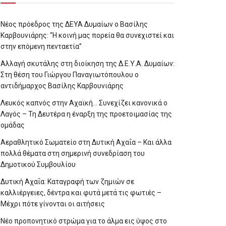
Νέος πρόεδρος της ΔΕΥΑ Δυμαίων ο Βασίλης
Καρβουνιάρης: “Η κοινή μας πορεία θα συνεχιστεί και
στην επόμενη πενταετία”
Αλλαγή σκυτάλης στη διοίκηση της Δ.Ε.Υ.Α. Δυμαίων:
Στη θέση του Γιώργου Παναγιωτόπουλου ο
αντιδήμαρχος Βασίλης Καρβουνιάρης
Λευκός καπνός στην Αχαϊκή… Συνεχίζει κανονικά ο
Λαγός – Τη Δευτέρα η έναρξη της προετοιμασίας της
ομάδας
Αεραθλητικό Σωματείο στη Δυτική Αχαΐα – Και άλλα
πολλά θέματα στη σημερινή συνεδρίαση του
Δημοτικού Συμβουλίου
Δυτική Αχαΐα: Καταγραφή των ζημιών σε
καλλιέργειες, δέντρα και φυτά μετά τις φωτιές –
Μέχρι πότε γίνονται οι αιτήσεις
Νέο προπονητικό στρώμα για το άλμα εις ύψος στο