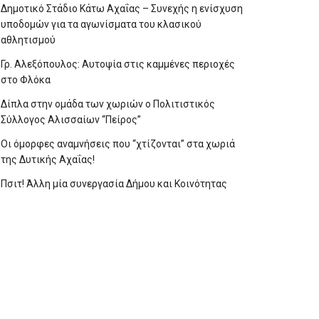
Δημοτικό Στάδιο Κάτω Αχαΐας – Συνεχής η ενίσχυση
υποδομών για τα αγωνίσματα του κλασικού
αθλητισμού
Γρ. Αλεξόπουλος: Αυτοψία στις καμμένες περιοχές
στο Φλόκα
Δίπλα στην ομάδα των χωριών ο Πολιτιστικός
Σύλλογος Αλισσαίων “Πείρος”
Οι όμορφες αναμνήσεις που “χτίζονται” στα χωριά
της Δυτικής Αχαΐας!
Πσιτ! Άλλη μία συνεργασία Δήμου και Κοινότητας