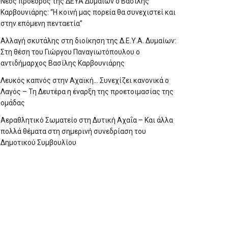
Νέος πρόεδρος της ΔΕΥΑ Δυμαίων ο Βασίλης
Καρβουνιάρης: “Η κοινή μας πορεία θα συνεχιστεί και
στην επόμενη πενταετία”
Αλλαγή σκυτάλης στη διοίκηση της Δ.Ε.Υ.Α. Δυμαίων:
Στη θέση του Γιώργου Παναγιωτόπουλου ο
αντιδήμαρχος Βασίλης Καρβουνιάρης
Λευκός καπνός στην Αχαϊκή… Συνεχίζει κανονικά ο
Λαγός – Τη Δευτέρα η έναρξη της προετοιμασίας της
ομάδας
Αεραθλητικό Σωματείο στη Δυτική Αχαΐα – Και άλλα
πολλά θέματα στη σημερινή συνεδρίαση του
Δημοτικού Συμβουλίου