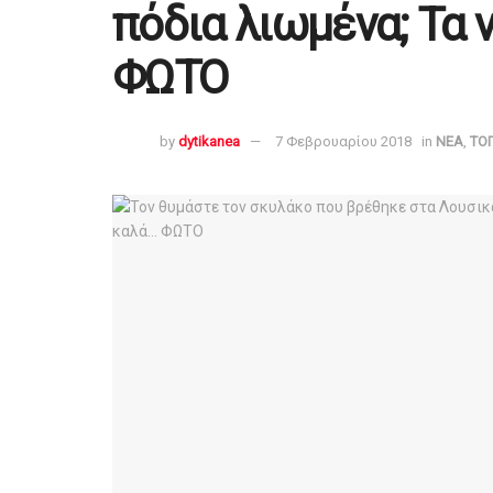
πόδια λιωμένα; Τα 
ΦΩΤΟ
by
dytikanea
7 Φεβρουαρίου 2018
in
ΝΕΑ
,
ΤΟ