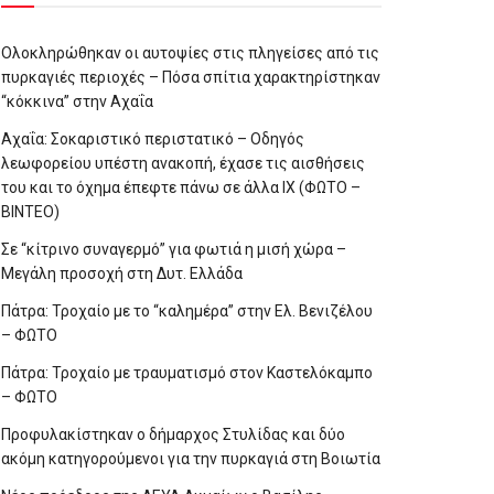
Ολοκληρώθηκαν οι αυτοψίες στις πληγείσες από τις
πυρκαγιές περιοχές – Πόσα σπίτια χαρακτηρίστηκαν
“κόκκινα” στην Αχαΐα
Αχαΐα: Σοκαριστικό περιστατικό – Οδηγός
λεωφορείου υπέστη ανακοπή, έχασε τις αισθήσεις
του και το όχημα έπεφτε πάνω σε άλλα ΙΧ (ΦΩΤΟ –
ΒΙΝΤΕΟ)
Σε “κίτρινο συναγερμό” για φωτιά η μισή χώρα –
Μεγάλη προσοχή στη Δυτ. Ελλάδα
Πάτρα: Τροχαίο με το “καλημέρα” στην Ελ. Βενιζέλου
– ΦΩΤΟ
Πάτρα: Τροχαίο με τραυματισμό στον Καστελόκαμπο
– ΦΩΤΟ
Προφυλακίστηκαν ο δήμαρχος Στυλίδας και δύο
ακόμη κατηγορούμενοι για την πυρκαγιά στη Βοιωτία