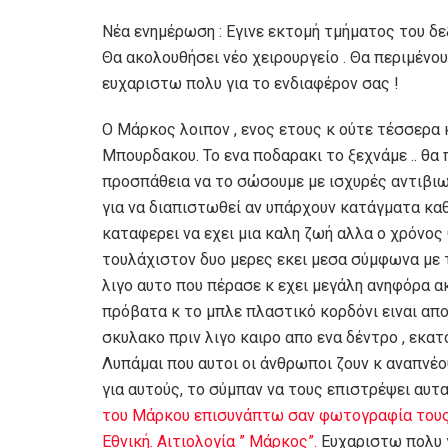
Νέα ενημέρωση : Εγινε εκτομή τμήματος του δ
Θα ακολουθήσει νέο χειρουργείο . Θα περιμένου
ευχαριστω πολυ για το ενδιαφέρον σας !
Ο Μάρκος λοιπον , ενος ετους κ ούτε τέσσερα
Μπουρδακου. Το ενα ποδαρακι το ξεχνάμε .. θα π
προσπάθεια να το σώσουμε με ισχυρές αντιβιωσ
για να διαπιστωθεί αν υπάρχουν κατάγματα καθ
καταφερει να εχει μια καλη ζωή αλλα ο χρόνος 
τουλάχιστον δυο μερες εκει μεσα σύμφωνα με τη
λιγο αυτο που πέρασε κ εχει μεγάλη ανηφόρα ακ
πρόβατα κ το μπλε πλαστικό κορδόνι ειναι απο 
σκυλακο πριν λιγο καιρο απο ενα δέντρο , εκα
Λυπάμαι που αυτοι οι άνθρωποι ζουν κ αναπνέου
για αυτούς, το σύμπαν να τους επιστρέψει αυτα
του Μάρκου επισυνάπτω σαν φωτογραφία τους
Εθνική. Αιτιολογία ” Μάρκος”.
Ευχαριστω πολυ γ