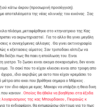
εξιού κάτω άκρου (προσωρινή προσέγγιση).
με αποτελέσματα της νέας κλινικής του εικόνας . Σας
 κιλα πλάσμα ,μεταφέρθηκε στο κτηνιατρειο της Κας
ρεπει να ακρωτηριαστεί . Για το αλλο θα γινει μεγάλη
εις κ συνεχόμενες αλλαγες . Θα γινει ακτινογραφία
ώς κ εξετασεις αίματος. Σαν τριποδακι ελπιζω να
θα δείξει πως θα παει η επούλωση του. Ειναι
 γιατρο. Το ζωακι ειναι ακομα σοκαρισμένο, δεν ειναι
ομα . Το σακί που το είχαν κλεισει ειναι απο τροφη απο
άχυρα , ιδιο ακριβώς με αυτο που είχαν κρεμάσει το
τό μέτρα απο εκει που βρέθηκε σημερα ο Μάρκος .
ν τον ιδιο αέρα με εμας. Μακαρι να υπάρξει η θεια δικη
 που κανουν .
Οποίος θα ήθελε να βοηθήσει στα έξοδα
 λογαριασμους της κας Μπουρδακου , Πειραιώς κ
ια το ενδιαφέρον, θα ενημερώσω σύντομα για το πως