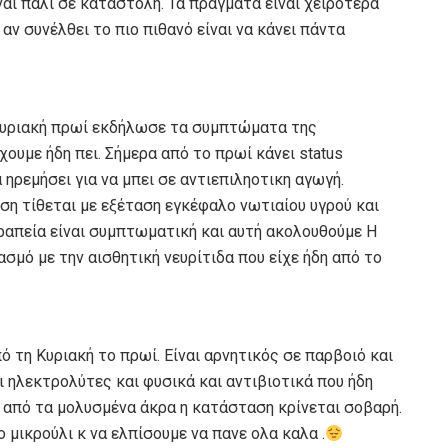
Είναι πάλι σε καταστολή. Τα πράγματα είναι χειρότερα
 αν συνέλθει το πιο πιθανό είναι να κάνει πάντα
 Κυριακή πρωί εκδήλωσε τα συμπτώματα της
ουμε ήδη πει. Σήμερα από το πρωί κάνει status
 ηρεμήσει για να μπει σε αντιεπιληοτικη αγωγή.
ωση τίθεται με εξέταση εγκέφαλο νωτιαίου υγρού και
ραπεία είναι συμπτωματική και αυτή ακολουθούμε Η
μό με την αισθητική νευρίτιδα που είχε ήδη από το
τη Κυριακή το πρωί. Είναι αρνητικός σε παρβοιό και
ι ηλεκτρολύτες και φυσικά και αντιβιοτικά που ήδη
ς από τα μολυσμένα άκρα η κατάσταση κρίνεται σοβαρή.
 μικρούλι κ να ελπίσουμε να πανε ολα καλα .