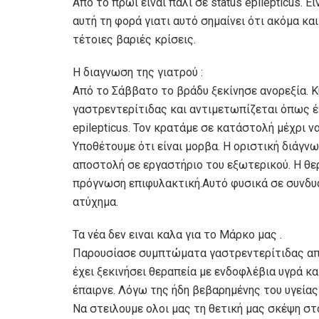
Από το πρωί είναι πάλι σε status epilepticus. 
αυτή τη φορά γιατι αυτό σημαίνει ότι ακόμα και
τέτοιες βαριές κρίσεις.
Η διαγνωση της γιατρού :
Από το Σάββατο το βράδυ ξεκίνησε ανορεξία.
γαστρεντερίτιδας και αντιμετωπίζεται όπως έχ
epilepticus. Τον κρατάμε σε κατάστολή μέχρι να
Υποθέτουμε ότι είναι μορβα. Η οριστική διάγν
αποστολή σε εργαστήριο του εξωτερικού. Η θε
πρόγνωση επιφυλακτική.Αυτό φυσικά σε συνδυασ
ατύχημα.
Τα νέα δεν ειναι καλα για το Μάρκο μας .
Παρουσίασε συμπτώματα γαστρεντερίτιδας από 
έχει ξεκινήσει θεραπεία με ενδοφλέβια υγρά κα
έπαιρνε. Λόγω της ήδη βεβαρημένης του υγεία
Να στειλουμε ολοι μας τη θετική μας σκέψη στο