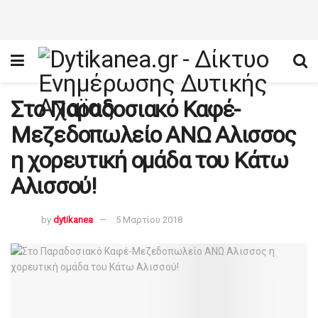
Στο Παραδοσιακό Καφέ-
Μεζεδοπωλείο ΑΝΩ Αλισσος
η χορευτική ομάδα του Κάτω
Αλισσού!
by
dytikanea
5 Μαρτίου 2018