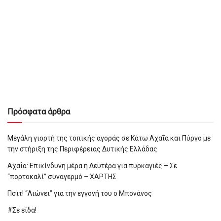
Πρόσφατα άρθρα
Μεγάλη γιορτή της τοπικής αγοράς σε Κάτω Αχαΐα και Πύργο με
την στήριξη της Περιφέρειας Δυτικής Ελλάδας
Αχαΐα: Επικίνδυνη μέρα η Δευτέρα για πυρκαγιές – Σε
“πορτοκαλί” συναγερμό – ΧΑΡΤΗΣ
Πσιτ! “Λιώνει” για την εγγονή του ο Μπονάνος
#Σε είδα!