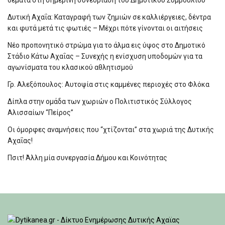
θέματα στη σημερινή συνεδρίαση του Δημοτικού Συμβουλίου
Δυτική Αχαΐα: Καταγραφή των ζημιών σε καλλιέργειες, δέντρα
και φυτά μετά τις φωτιές – Μέχρι πότε γίνονται οι αιτήσεις
Νέο προπονητικό στρώμα για το άλμα εις ύψος στο Δημοτικό
Στάδιο Κάτω Αχαΐας – Συνεχής η ενίσχυση υποδομών για τα
αγωνίσματα του κλασικού αθλητισμού
Γρ. Αλεξόπουλος: Αυτοψία στις καμμένες περιοχές στο Φλόκα
Δίπλα στην ομάδα των χωριών ο Πολιτιστικός Σύλλογος
Αλισσαίων “Πείρος”
Οι όμορφες αναμνήσεις που “χτίζονται” στα χωριά της Δυτικής
Αχαΐας!
Πσιτ! Άλλη μία συνεργασία Δήμου και Κοινότητας