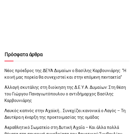
Πρόσφατα άρθρα
Νέος πρόεδρος της ΔΕΥΑ Δυμαίων ο Βασίλης Καρβουνιάρης: “Η
κοινή μας πορεία θα συνεχιστεί και στην επόμενη πενταετία”
Αλλαγή σκυτάλης στη διοίκηση της Δ.Ε.Υ.Α. Δυμαίων: Στη θέση
του Γιώργου Παναγιωτόπουλου ο αντιδήμαρχος Βασίλης
Καρβουνιάρης
Λευκός καπνός στην Αχαϊκή… Συνεχίζει κανονικά ο Λαγός – Τη
Δευτέρα η έναρξη της προετοιμασίας της ομάδας
Αεραθλητικό Σωματείο στη Δυτική Αχαΐα – Και άλλα πολλά