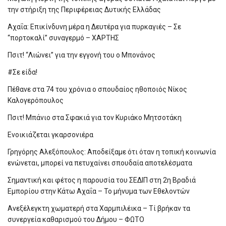
την στήριξη της Περιφέρειας Δυτικής Ελλάδας
Αχαΐα: Επικίνδυνη μέρα η Δευτέρα για πυρκαγιές – Σε
“πορτοκαλί” συναγερμό – ΧΑΡΤΗΣ
Πσιτ! “Λιώνει” για την εγγονή του ο Μπονάνος
#Σε είδα!
Πέθανε στα 74 του χρόνια ο σπουδαίος ηθοποιός Νίκος
Καλογερόπουλος
Πσιτ! Μπάνιο στα Σφακιά για τον Κυριάκο Μητσοτάκη
Ενοικιάζεται γκαρσονιέρα
Γρηγόρης Αλεξόπουλος: Αποδείξαμε ότι όταν η τοπική κοινωνία
ενώνεται, μπορεί να πετυχαίνει σπουδαία αποτελέσματα
Σημαντική και φέτος η παρουσία του ΣΕΔΙΠ στη 2η Βραδιά
Εμπορίου στην Κάτω Αχαΐα – Το μήνυμα των Εθελοντών
Ανεξέλεγκτη χωματερή στα Χαρμπιλέικα – Τί βρήκαν τα
συνεργεία καθαρισμού του Δήμου – ΦΩΤΟ