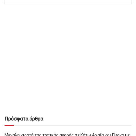
Πρόσφατα άρθρα
Μεγάλη γιορτή της τοπικής αγοράς σε Κάτω Αχαΐα και Πύργο με