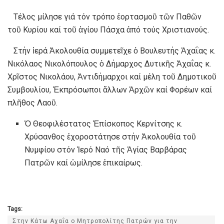
Τέλος μίλησε γιά τόν τρόπο ἑορτασμοῦ τῶν Παθῶν
τοῦ Κυρίου καί τοῦ ἁγίου Πάσχα ἀπό τούς Χριστιανούς.
Στήν ἱερά Ἀκολουθία συμμετεῖχε ὁ Βουλευτής Ἀχαΐας κ.
Νικόλαος Νικολόπουλος ὁ Δήμαρχος Δυτικῆς Ἀχαΐας κ.
Χρῖστος Νικολάου, Ἀντιδήμαρχοι καί μέλη τοῦ Δημοτικοῦ
Συμβουλίου, Ἐκπρόσωποι ἄλλων Ἀρχῶν καί Φορέων καί
πλῆθος Λαοῦ.
Ὁ Θεοφιλέστατος Ἐπίσκοπος Κερνίτσης κ.
Χρύσανθος ἐχοροστάτησε στήν Ἀκολουθία τοῦ
Νυμφίου στόν Ἱερό Ναό τῆς Ἁγίας Βαρβάρας
Πατρῶν καί ὡμίλησε ἐπικαίρως.
Tags:
Στην Κάτω Αχαΐα ο Μητροπολίτης Πατρών για την