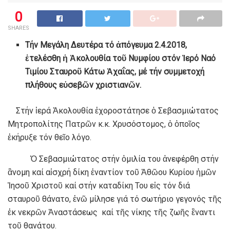
0
SHARES
Τήν Μεγάλη Δευτέρα τό ἀπόγευμα 2.4.2018,
ἐτελέσθη ἡ Ἀκολουθία τοῦ Νυμφίου στόν Ἱερό Ναό
Τιμίου Σταυροῦ Κάτω Ἀχαΐας, μέ τήν συμμετοχή
πλήθους εὐσεβῶν χριστιανῶν.
Στήν ἱερά Ἁκολουθία ἐχοροστάτησε ὁ Σεβασμιώτατος
Μητροπολίτης Πατρῶν κ.κ. Χρυσόστομος, ὁ ὁποῖος
ἐκήρυξε τόν θεῖο λόγο.
Ὁ Σεβασμιώτατος στήν ὁμιλία του ἀνεφέρθη στήν
ἂνομη καί αἰσχρή δίκη ἐναντίον τοῦ Ἀθῶου Κυρίου ἡμῶν
Ἰησοῦ Χριστοῦ καί στήν καταδίκη Του εἰς τόν διά
σταυροῦ θάνατο, ἐνῶ μίλησε γιά τό σωτήριο γεγονός τῆς
ἐκ νεκρῶν Ἀναστάσεως καί τῆς νίκης τῆς ζωῆς ἒναντι
τοῦ θανάτου.