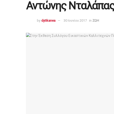
Αντώνης Νταλάπα
by
dytikanea
30 Ιουνίου 2017
in
ΖΩΗ