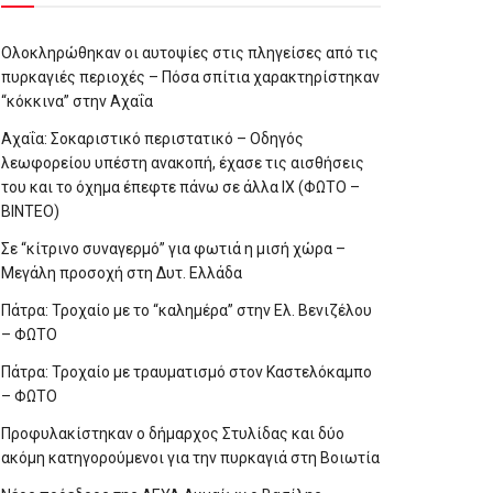
Ολοκληρώθηκαν οι αυτοψίες στις πληγείσες από τις
πυρκαγιές περιοχές – Πόσα σπίτια χαρακτηρίστηκαν
“κόκκινα” στην Αχαΐα
Αχαΐα: Σοκαριστικό περιστατικό – Οδηγός
λεωφορείου υπέστη ανακοπή, έχασε τις αισθήσεις
του και το όχημα έπεφτε πάνω σε άλλα ΙΧ (ΦΩΤΟ –
ΒΙΝΤΕΟ)
Σε “κίτρινο συναγερμό” για φωτιά η μισή χώρα –
Μεγάλη προσοχή στη Δυτ. Ελλάδα
Πάτρα: Τροχαίο με το “καλημέρα” στην Ελ. Βενιζέλου
– ΦΩΤΟ
Πάτρα: Τροχαίο με τραυματισμό στον Καστελόκαμπο
– ΦΩΤΟ
Προφυλακίστηκαν ο δήμαρχος Στυλίδας και δύο
ακόμη κατηγορούμενοι για την πυρκαγιά στη Βοιωτία