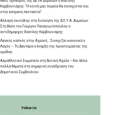
Νέος πρόεδρος της ΔΕΥΑ Δυμαίων ο Βασίλης
Καρβουνιάρης: “Η κοινή μας πορεία θα συνεχιστεί και
στην επόμενη πενταετία”
Αλλαγή σκυτάλης στη διοίκηση της Δ.Ε.Υ.Α. Δυμαίων:
Στη θέση του Γιώργου Παναγιωτόπουλου ο
αντιδήμαρχος Βασίλης Καρβουνιάρης
Λευκός καπνός στην Αχαϊκή… Συνεχίζει κανονικά ο
Λαγός – Τη Δευτέρα η έναρξη της προετοιμασίας της
ομάδας
Αεραθλητικό Σωματείο στη Δυτική Αχαΐα – Και άλλα
πολλά θέματα στη σημερινή συνεδρίαση του
Δημοτικού Συμβουλίου
Follow Us