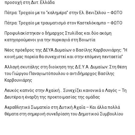
προσοχή στη Δυτ. Ελλάδα
Πάτρα: Τροχαίο με το “καλημέρα” στην Ελ. Βενιζέλου – ΦΩΤΟ
Πάτρα: Τροχαίο με τραυματισμό στον Καστελόκαμπο – ΦΩΤΟ
Προφυλακίστηκαν ο δήμαρχος Στυλίδας και δύο ακόμη
κατηγορούμενοι για την πυρκαγιά στη Βοιωτία
Νέος πρόεδρος της ΔΕΥΑ Δυμαίων ο Βασίλης Καρβουνιάρης: “Η
κοινή μας πορεία θα συνεχιστεί και στην επόμενη πενταετία”
Αλλαγή σκυτάλης στη διοίκηση της Δ.Ε.Υ.Α. Δυμαίων: Στη θέση
του Γιώργου Παναγιωτόπουλου ο αντιδήμαρχος Βασίλης
Καρβουνιάρης
Λευκός καπνός στην Αχαϊκή… Συνεχίζει κανονικά ο Λαγός – Τη
Δευτέρα η έναρξη της προετοιμασίας της ομάδας
Αεραθλητικό Σωματείο στη Δυτική Αχαΐα – Και άλλα πολλά
θέματα στη σημερινή συνεδρίαση του Δημοτικού Συμβουλίου