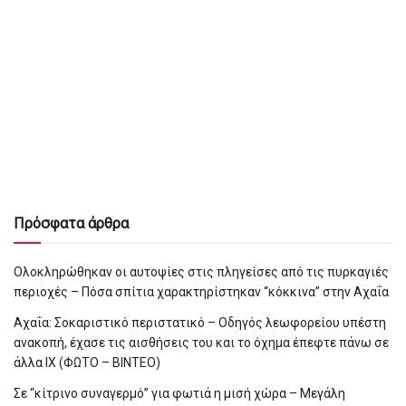
Πρόσφατα άρθρα
Ολοκληρώθηκαν οι αυτοψίες στις πληγείσες από τις πυρκαγιές
περιοχές – Πόσα σπίτια χαρακτηρίστηκαν “κόκκινα” στην Αχαΐα
Αχαΐα: Σοκαριστικό περιστατικό – Οδηγός λεωφορείου υπέστη
ανακοπή, έχασε τις αισθήσεις του και το όχημα έπεφτε πάνω σε
άλλα ΙΧ (ΦΩΤΟ – ΒΙΝΤΕΟ)
Σε “κίτρινο συναγερμό” για φωτιά η μισή χώρα – Μεγάλη