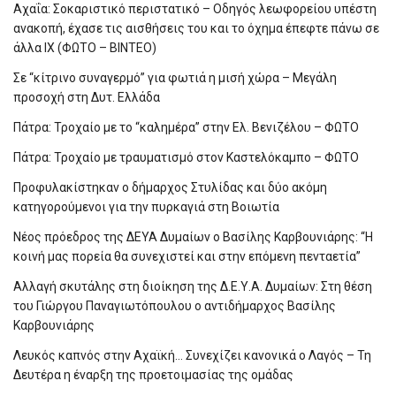
Αχαΐα: Σοκαριστικό περιστατικό – Οδηγός λεωφορείου υπέστη
ανακοπή, έχασε τις αισθήσεις του και το όχημα έπεφτε πάνω σε
άλλα ΙΧ (ΦΩΤΟ – ΒΙΝΤΕΟ)
Σε “κίτρινο συναγερμό” για φωτιά η μισή χώρα – Μεγάλη
προσοχή στη Δυτ. Ελλάδα
Πάτρα: Τροχαίο με το “καλημέρα” στην Ελ. Βενιζέλου – ΦΩΤΟ
Πάτρα: Τροχαίο με τραυματισμό στον Καστελόκαμπο – ΦΩΤΟ
Προφυλακίστηκαν ο δήμαρχος Στυλίδας και δύο ακόμη
κατηγορούμενοι για την πυρκαγιά στη Βοιωτία
Νέος πρόεδρος της ΔΕΥΑ Δυμαίων ο Βασίλης Καρβουνιάρης: “Η
κοινή μας πορεία θα συνεχιστεί και στην επόμενη πενταετία”
Αλλαγή σκυτάλης στη διοίκηση της Δ.Ε.Υ.Α. Δυμαίων: Στη θέση
του Γιώργου Παναγιωτόπουλου ο αντιδήμαρχος Βασίλης
Καρβουνιάρης
Λευκός καπνός στην Αχαϊκή… Συνεχίζει κανονικά ο Λαγός – Τη
Δευτέρα η έναρξη της προετοιμασίας της ομάδας