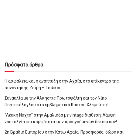
Πρόσφατα άρθρα
Η ασφάλεια και η ανάπτυξη στην Αχαΐα, στο επίκεντρο της
συνάντησης Ζαΐμη – Τσώκου
Συναυλία με την Άλκηστις Πρωτοψάλτη και τον Νίκο
Πορτοκάλογλου στο εμβληματικό Κάστρο Χλεμούτσι!
“Λευκή Νύχτα” στην Αμαλιάδα με vintage διάθεση: Λάμψη,
νοσταλγία και κομψότητα των προηγούμενων δεκαετιών!
2η Βραδιά Εμπορίου στην Κάτω Αχαΐα: Προσφορές, δώρα και