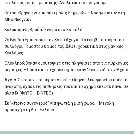
εκπλήξεις μετά … μουσικής! Αναλυτικά το πρόγραμμα
Πάτρα: Θρήνος για μωράκι μόλις 8 ημερών – Νοσηλευόταν στη
ΜΕΘ Νεογνών
Καλοκαιρινή Βραδιά Σινεμά στο Χαϊκάλι!
2η Βραδιά Εμπορίου στην Κάτω Αχαγιά: Το εφηβικό τμήμα του
συλλόγου Γομοστού θα μας ταξιδέψει χορευτικά στις μαγικές
Κυκλάδες
Ολοκληρώθηκαν οι αυτοψίες στις πληγείσες από τις πυρκαγιές
περιοχές – Πόσα σπίτια χαρακτηρίστηκαν “κόκκινα” στην Αχαΐα
Αχαΐα: Σοκαριστικό περιστατικό – Οδηγός λεωφορείου υπέστη
ανακοπή, έχασε τις αισθήσεις του και το όχημα έπεφτε πάνω σε
άλλα ΙΧ (ΦΩΤΟ – ΒΙΝΤΕΟ)
Σε “κίτρινο συναγερμό” για φωτιά η μισή χώρα – Μεγάλη
προσοχή στη Δυτ. Ελλάδα