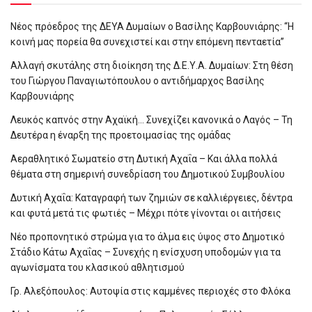
Νέος πρόεδρος της ΔΕΥΑ Δυμαίων ο Βασίλης Καρβουνιάρης: “Η
κοινή μας πορεία θα συνεχιστεί και στην επόμενη πενταετία”
Αλλαγή σκυτάλης στη διοίκηση της Δ.Ε.Υ.Α. Δυμαίων: Στη θέση
του Γιώργου Παναγιωτόπουλου ο αντιδήμαρχος Βασίλης
Καρβουνιάρης
Λευκός καπνός στην Αχαϊκή… Συνεχίζει κανονικά ο Λαγός – Τη
Δευτέρα η έναρξη της προετοιμασίας της ομάδας
Αεραθλητικό Σωματείο στη Δυτική Αχαΐα – Και άλλα πολλά
θέματα στη σημερινή συνεδρίαση του Δημοτικού Συμβουλίου
Δυτική Αχαΐα: Καταγραφή των ζημιών σε καλλιέργειες, δέντρα
και φυτά μετά τις φωτιές – Μέχρι πότε γίνονται οι αιτήσεις
Νέο προπονητικό στρώμα για το άλμα εις ύψος στο Δημοτικό
Στάδιο Κάτω Αχαΐας – Συνεχής η ενίσχυση υποδομών για τα
αγωνίσματα του κλασικού αθλητισμού
Γρ. Αλεξόπουλος: Αυτοψία στις καμμένες περιοχές στο Φλόκα