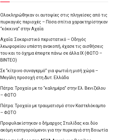
Ολοκληρώθηκαν οι αυτοψίες στις πληγείσες από τις
πυρκαγιές περιοχές – Πόσα σπίτια χαρακτηρίστηκαν
“κόκκινα” στην Αχαΐα
Αχαΐα: Σοκαριστικό περιστατικό – Οδηγός
λεωφορείου υπέστη ανακοπή, έχασε τις αισθήσεις
του και το όχημα έπεφτε πάνω σε άλλα ΙΧ (ΦΩΤΟ –
ΒΙΝΤΕΟ)
Σε “κίτρινο συναγερμό” για φωτιά η μισή χώρα –
Μεγάλη προσοχή στη Δυτ. Ελλάδα
Πάτρα: Τροχαίο με το “καλημέρα” στην Ελ. Βενιζέλου
– ΦΩΤΟ
Πάτρα: Τροχαίο με τραυματισμό στον Καστελόκαμπο
– ΦΩΤΟ
Προφυλακίστηκαν ο δήμαρχος Στυλίδας και δύο
ακόμη κατηγορούμενοι για την πυρκαγιά στη Βοιωτία