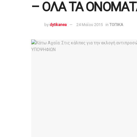
– ΟΛΑ ΤΑ ΟΝΟΜΑΤ
by
dytikanea
24 Μαΐου 2015
in
ΤΟΠΙΚΑ