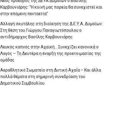
Νέος πρόεδρος της ΔΕΥΑ Δυμαίων ο Βασίλης
Καρβουνιάρης: “Η κοινή μας πορεία θα συνεχιστεί και
στην επόμενη πενταετία”
Αλλαγή σκυτάλης στη διοίκηση της Δ.Ε.Υ.Α. Δυμαίων:
Στη θέση του Γιώργου Παναγιωτόπουλου ο
αντιδήμαρχος Βασίλης Καρβουνιάρης
Λευκός καπνός στην Αχαϊκή… Συνεχίζει κανονικά ο
Λαγός – Τη Δευτέρα η έναρξη της προετοιμασίας της
ομάδας
Αεραθλητικό Σωματείο στη Δυτική Αχαΐα – Και άλλα
πολλά θέματα στη σημερινή συνεδρίαση του
Δημοτικού Συμβουλίου