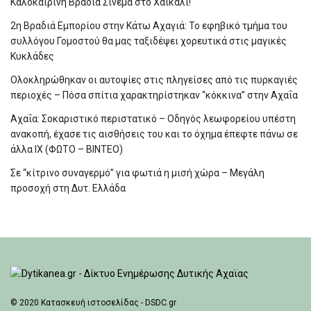
Καλοκαιρινή Βραδιά Σινεμά στο Χαϊκάλι!
2η Βραδιά Εμπορίου στην Κάτω Αχαγιά: Το εφηβικό τμήμα του
συλλόγου Γομοστού θα μας ταξιδέψει χορευτικά στις μαγικές
Κυκλάδες
Ολοκληρώθηκαν οι αυτοψίες στις πληγείσες από τις πυρκαγιές
περιοχές – Πόσα σπίτια χαρακτηρίστηκαν “κόκκινα” στην Αχαΐα
Αχαΐα: Σοκαριστικό περιστατικό – Οδηγός λεωφορείου υπέστη
ανακοπή, έχασε τις αισθήσεις του και το όχημα έπεφτε πάνω σε
άλλα ΙΧ (ΦΩΤΟ – ΒΙΝΤΕΟ)
Σε “κίτρινο συναγερμό” για φωτιά η μισή χώρα – Μεγάλη
προσοχή στη Δυτ. Ελλάδα
© 2020
Κατασκευή ιστοσελίδας - DSDC.gr