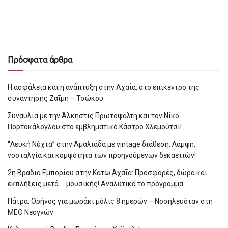
Πρόσφατα άρθρα
Η ασφάλεια και η ανάπτυξη στην Αχαΐα, στο επίκεντρο της
συνάντησης Ζαΐμη – Τσώκου
Συναυλία με την Άλκηστις Πρωτοψάλτη και τον Νίκο
Πορτοκάλογλου στο εμβληματικό Κάστρο Χλεμούτσι!
“Λευκή Νύχτα” στην Αμαλιάδα με vintage διάθεση: Λάμψη,
νοσταλγία και κομψότητα των προηγούμενων δεκαετιών!
2η Βραδιά Εμπορίου στην Κάτω Αχαΐα: Προσφορές, δώρα και
εκπλήξεις μετά … μουσικής! Αναλυτικά το πρόγραμμα
Πάτρα: Θρήνος για μωράκι μόλις 8 ημερών – Νοσηλευόταν στη
ΜΕΘ Νεογνών