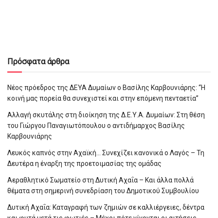
Πρόσφατα άρθρα
Νέος πρόεδρος της ΔΕΥΑ Δυμαίων ο Βασίλης Καρβουνιάρης: “Η
κοινή μας πορεία θα συνεχιστεί και στην επόμενη πενταετία”
Αλλαγή σκυτάλης στη διοίκηση της Δ.Ε.Υ.Α. Δυμαίων: Στη θέση
του Γιώργου Παναγιωτόπουλου ο αντιδήμαρχος Βασίλης
Καρβουνιάρης
Λευκός καπνός στην Αχαϊκή… Συνεχίζει κανονικά ο Λαγός – Τη
Δευτέρα η έναρξη της προετοιμασίας της ομάδας
Αεραθλητικό Σωματείο στη Δυτική Αχαΐα – Και άλλα πολλά
θέματα στη σημερινή συνεδρίαση του Δημοτικού Συμβουλίου
Δυτική Αχαΐα: Καταγραφή των ζημιών σε καλλιέργειες, δέντρα
και φυτά μετά τις φωτιές – Μέχρι πότε γίνονται οι αιτήσεις