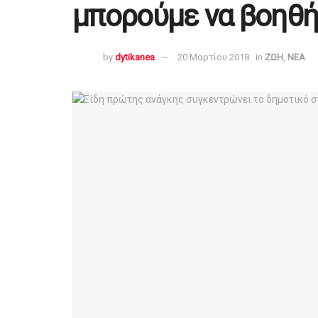
μπορούμε να βοηθ
by
dytikanea
20 Μαρτίου 2018
in
ΖΩΗ
,
ΝΕΑ