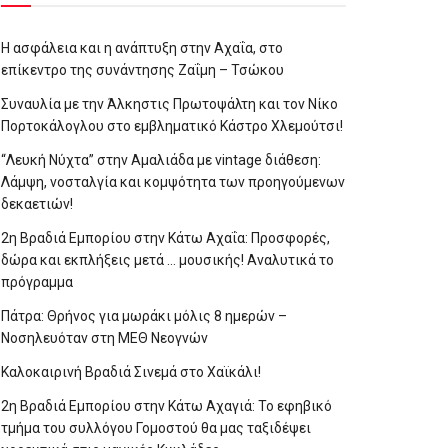
Η ασφάλεια και η ανάπτυξη στην Αχαΐα, στο
επίκεντρο της συνάντησης Ζαΐμη – Τσώκου
Συναυλία με την Άλκηστις Πρωτοψάλτη και τον Νίκο
Πορτοκάλογλου στο εμβληματικό Κάστρο Χλεμούτσι!
“Λευκή Νύχτα” στην Αμαλιάδα με vintage διάθεση:
Λάμψη, νοσταλγία και κομψότητα των προηγούμενων
δεκαετιών!
2η Βραδιά Εμπορίου στην Κάτω Αχαΐα: Προσφορές,
δώρα και εκπλήξεις μετά … μουσικής! Αναλυτικά το
πρόγραμμα
Πάτρα: Θρήνος για μωράκι μόλις 8 ημερών –
Νοσηλευόταν στη ΜΕΘ Νεογνών
Καλοκαιρινή Βραδιά Σινεμά στο Χαϊκάλι!
2η Βραδιά Εμπορίου στην Κάτω Αχαγιά: Το εφηβικό
τμήμα του συλλόγου Γομοστού θα μας ταξιδέψει