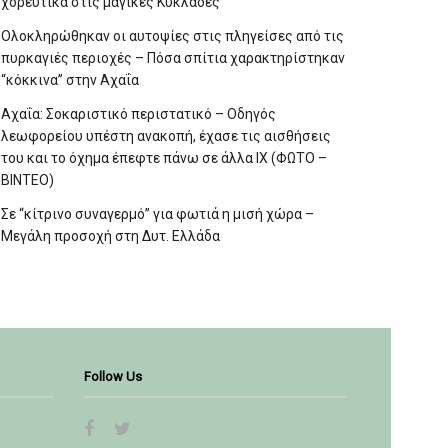
χορευτικά στις μαγικές Κυκλάδες
Ολοκληρώθηκαν οι αυτοψίες στις πληγείσες από τις
πυρκαγιές περιοχές – Πόσα σπίτια χαρακτηρίστηκαν
“κόκκινα” στην Αχαΐα
Αχαΐα: Σοκαριστικό περιστατικό – Οδηγός
λεωφορείου υπέστη ανακοπή, έχασε τις αισθήσεις
του και το όχημα έπεφτε πάνω σε άλλα ΙΧ (ΦΩΤΟ –
ΒΙΝΤΕΟ)
Σε “κίτρινο συναγερμό” για φωτιά η μισή χώρα –
Μεγάλη προσοχή στη Δυτ. Ελλάδα
Follow Us