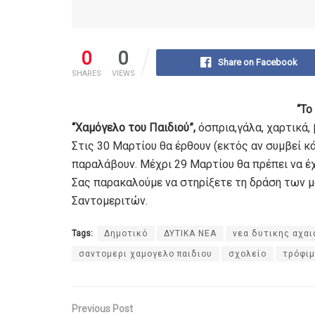
0
0
Share on Facebook
SHARES
VIEWS
“Το
“Χαμόγελο του Παιδιού”,
όσπρια,γάλα, χαρτικά,
Στις 30 Μαρτίου θα έρθουν (εκτός αν συμβεί κά
παραλάβουν. Μέχρι 29 Μαρτίου θα πρέπει να έ
Σας παρακαλούμε να στηρίξετε τη δράση των 
Σαντομεριτών.
Tags:
Δημοτικό
ΔΥΤΙΚΑ ΝΕΑ
νεα δυτικης αχαι
σαντομερι χαμογελο παιδιου
σχολείο
τρόφι
Previous Post