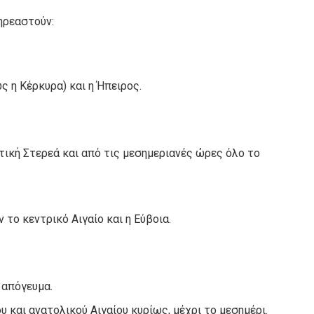
ηρεαστούν:
ς η Κέρκυρα) και η Ήπειρος.
δυτική Στερεά και από τις μεσημεριανές ώρες όλο το
 το κεντρικό Αιγαίο και η Εύβοια.
 απόγευμα.
ου και ανατολικού Αιγαίου κυρίως, μέχρι το μεσημέρι.