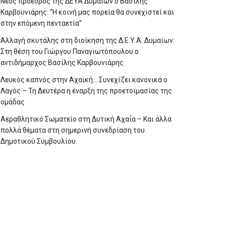
Νέος πρόεδρος της ΔΕΥΑ Δυμαίων ο Βασίλης
Καρβουνιάρης: “Η κοινή μας πορεία θα συνεχιστεί και
στην επόμενη πενταετία”
Αλλαγή σκυτάλης στη διοίκηση της Δ.Ε.Υ.Α. Δυμαίων:
Στη θέση του Γιώργου Παναγιωτόπουλου ο
αντιδήμαρχος Βασίλης Καρβουνιάρης
Λευκός καπνός στην Αχαϊκή… Συνεχίζει κανονικά ο
Λαγός – Τη Δευτέρα η έναρξη της προετοιμασίας της
ομάδας
Αεραθλητικό Σωματείο στη Δυτική Αχαΐα – Και άλλα
πολλά θέματα στη σημερινή συνεδρίαση του
Δημοτικού Συμβουλίου