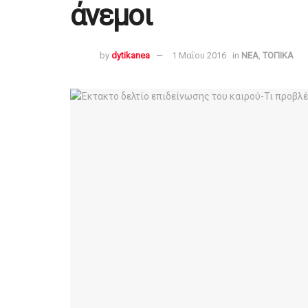
άνεμοι
by
dytikanea
1 Μαΐου 2016
in
ΝΕΑ
,
ΤΟΠΙΚΑ