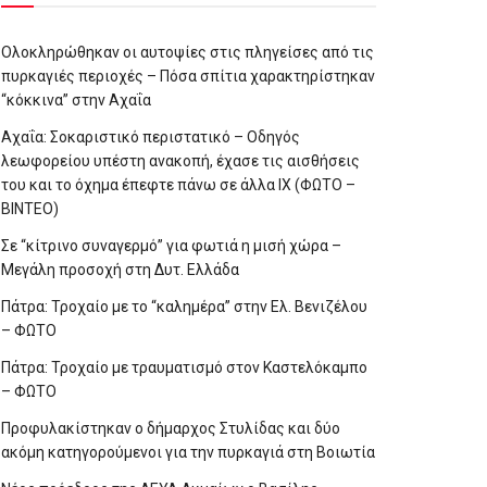
Ολοκληρώθηκαν οι αυτοψίες στις πληγείσες από τις
πυρκαγιές περιοχές – Πόσα σπίτια χαρακτηρίστηκαν
“κόκκινα” στην Αχαΐα
Αχαΐα: Σοκαριστικό περιστατικό – Οδηγός
λεωφορείου υπέστη ανακοπή, έχασε τις αισθήσεις
του και το όχημα έπεφτε πάνω σε άλλα ΙΧ (ΦΩΤΟ –
ΒΙΝΤΕΟ)
Σε “κίτρινο συναγερμό” για φωτιά η μισή χώρα –
Μεγάλη προσοχή στη Δυτ. Ελλάδα
Πάτρα: Τροχαίο με το “καλημέρα” στην Ελ. Βενιζέλου
– ΦΩΤΟ
Πάτρα: Τροχαίο με τραυματισμό στον Καστελόκαμπο
– ΦΩΤΟ
Προφυλακίστηκαν ο δήμαρχος Στυλίδας και δύο
ακόμη κατηγορούμενοι για την πυρκαγιά στη Βοιωτία