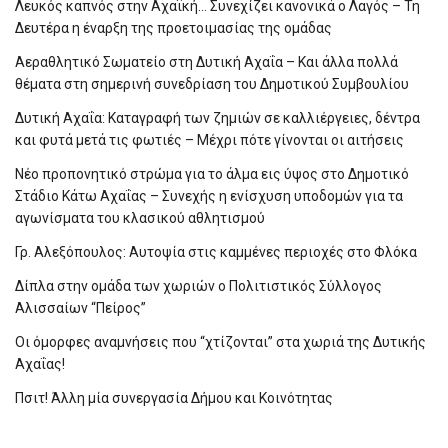
Λευκός καπνός στην Αχαϊκή… Συνεχίζει κανονικά ο Λαγός – Τη
Δευτέρα η έναρξη της προετοιμασίας της ομάδας
Αεραθλητικό Σωματείο στη Δυτική Αχαΐα – Και άλλα πολλά
θέματα στη σημερινή συνεδρίαση του Δημοτικού Συμβουλίου
Δυτική Αχαΐα: Καταγραφή των ζημιών σε καλλιέργειες, δέντρα
και φυτά μετά τις φωτιές – Μέχρι πότε γίνονται οι αιτήσεις
Νέο προπονητικό στρώμα για το άλμα εις ύψος στο Δημοτικό
Στάδιο Κάτω Αχαΐας – Συνεχής η ενίσχυση υποδομών για τα
αγωνίσματα του κλασικού αθλητισμού
Γρ. Αλεξόπουλος: Αυτοψία στις καμμένες περιοχές στο Φλόκα
Δίπλα στην ομάδα των χωριών ο Πολιτιστικός Σύλλογος
Αλισσαίων “Πείρος”
Οι όμορφες αναμνήσεις που “χτίζονται” στα χωριά της Δυτικής
Αχαΐας!
Πσιτ! Άλλη μία συνεργασία Δήμου και Κοινότητας