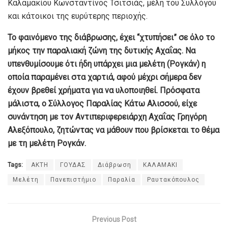
Καλαμακίου Κωνσταντίνος Τσιτσιάς, μέλη του Συλλόγου
και κάτοικοι της ευρύτερης περιοχής.
Το φαινόμενο της διάβρωσης, έχει “χτυπήσει” σε όλο το
μήκος την παραλιακή ζώνη της δυτικής Αχαΐας. Να
υπενθυμίσουμε ότι ήδη υπάρχει μια μελέτη (Ρογκάν) η
οποία παραμένει στα χαρτιά, αφού μέχρι σήμερα δεν
έχουν βρεθεί χρήματα για να υλοποιηθεί. Πρόσφατα
μάλιστα, ο Σύλλογος Παραλίας Κάτω Αλισσού, είχε
συνάντηση με τον Αντιπεριφερειάρχη Αχαΐας Γρηγόρη
Αλεξόπουλο, ζητώντας να μάθουν που βρίσκεται το θέμα
με τη μελέτη Ρογκάν.
Tags:
ΑΚΤΗ
ΓΟΥΔΑΣ
Διάβρωση
ΚΑΛΑΜΑΚΙ
Μελέτη
Πανεπιστήμιο
Παραλία
Ραυτακόπουλος
Previous Post