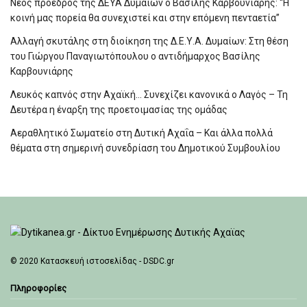
Νέος πρόεδρος της ΔΕΥΑ Δυμαίων ο Βασίλης Καρβουνιάρης: “Η
κοινή μας πορεία θα συνεχιστεί και στην επόμενη πενταετία”
Αλλαγή σκυτάλης στη διοίκηση της Δ.Ε.Υ.Α. Δυμαίων: Στη θέση
του Γιώργου Παναγιωτόπουλου ο αντιδήμαρχος Βασίλης
Καρβουνιάρης
Λευκός καπνός στην Αχαϊκή… Συνεχίζει κανονικά ο Λαγός – Τη
Δευτέρα η έναρξη της προετοιμασίας της ομάδας
Αεραθλητικό Σωματείο στη Δυτική Αχαΐα – Και άλλα πολλά
θέματα στη σημερινή συνεδρίαση του Δημοτικού Συμβουλίου
© 2020
Κατασκευή ιστοσελίδας - DSDC.gr
Πληροφορίες