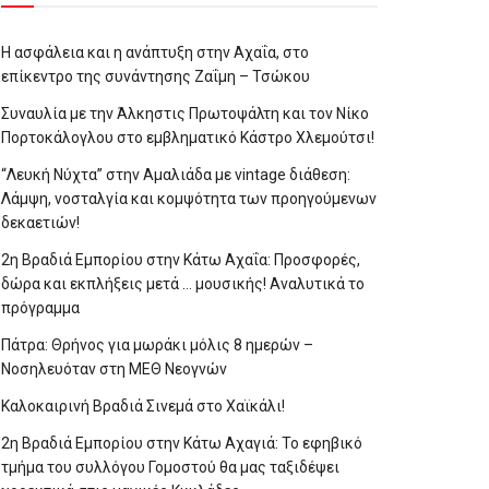
Η ασφάλεια και η ανάπτυξη στην Αχαΐα, στο
επίκεντρο της συνάντησης Ζαΐμη – Τσώκου
Συναυλία με την Άλκηστις Πρωτοψάλτη και τον Νίκο
Πορτοκάλογλου στο εμβληματικό Κάστρο Χλεμούτσι!
“Λευκή Νύχτα” στην Αμαλιάδα με vintage διάθεση:
Λάμψη, νοσταλγία και κομψότητα των προηγούμενων
δεκαετιών!
2η Βραδιά Εμπορίου στην Κάτω Αχαΐα: Προσφορές,
δώρα και εκπλήξεις μετά … μουσικής! Αναλυτικά το
πρόγραμμα
Πάτρα: Θρήνος για μωράκι μόλις 8 ημερών –
Νοσηλευόταν στη ΜΕΘ Νεογνών
Καλοκαιρινή Βραδιά Σινεμά στο Χαϊκάλι!
2η Βραδιά Εμπορίου στην Κάτω Αχαγιά: Το εφηβικό
τμήμα του συλλόγου Γομοστού θα μας ταξιδέψει