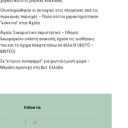
χορευτικά στις μαγικές Κυκλάδες
Ολοκληρώθηκαν οι αυτοψίες στις πληγείσες από τις
πυρκαγιές περιοχές – Πόσα σπίτια χαρακτηρίστηκαν
“κόκκινα” στην Αχαΐα
Αχαΐα: Σοκαριστικό περιστατικό – Οδηγός
λεωφορείου υπέστη ανακοπή, έχασε τις αισθήσεις
του και το όχημα έπεφτε πάνω σε άλλα ΙΧ (ΦΩΤΟ –
ΒΙΝΤΕΟ)
Σε “κίτρινο συναγερμό” για φωτιά η μισή χώρα –
Μεγάλη προσοχή στη Δυτ. Ελλάδα
Follow Us